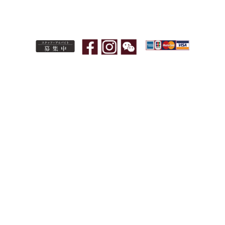
アクセス ： 西鉄・薬院駅から徒歩４分/地下鉄七隈線渡辺通駅から徒歩４分
営業時間 ： 17:30～22:30(L.O.) 23:00(CLOSE 場合により変更あります）
定休日：不定休(月4回) / 総席数 ： 26席
TEL：092-522-2955
クレジットカー
ド対応いたしま
す。